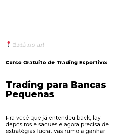
Está no ar!
Curso Gratuito de Trading Esportivo:
Trading para Bancas
Pequenas
Pra você que já entendeu back, lay,
depósitos e saques e agora precisa de
estratégias lucrativas rumo a ganhar