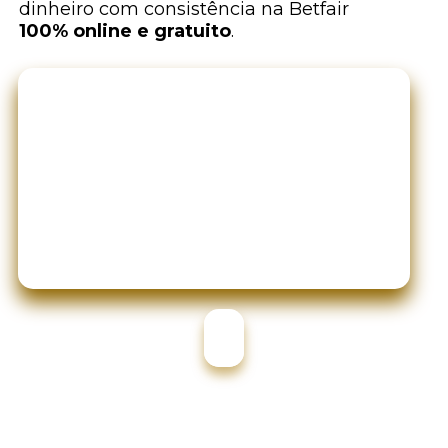
dinheiro com consistência na Betfair
100% online e gratuito
.