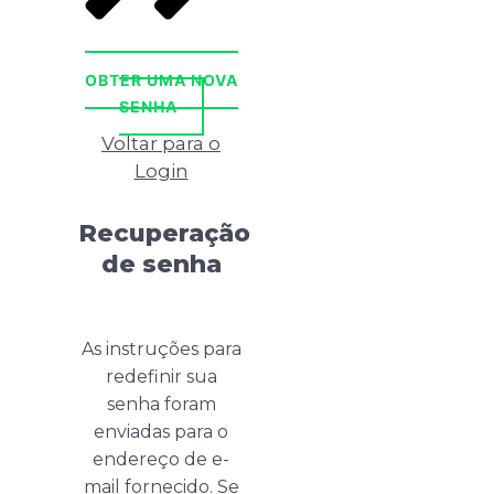
OBTER UMA NOVA
SENHA
Voltar para o
Login
Recuperação
de senha
As instruções para
redefinir sua
senha foram
enviadas para o
endereço de e-
mail fornecido. Se