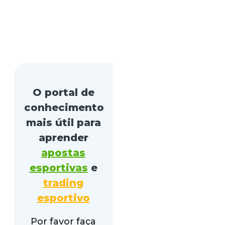
O portal de
conhecimento
mais útil para
aprender
apostas
esportivas
e
trading
esportivo
Por favor faça