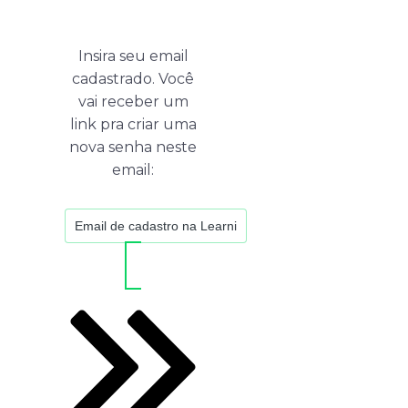
Insira seu email
cadastrado. Você
vai receber um
link pra criar uma
nova senha neste
email: