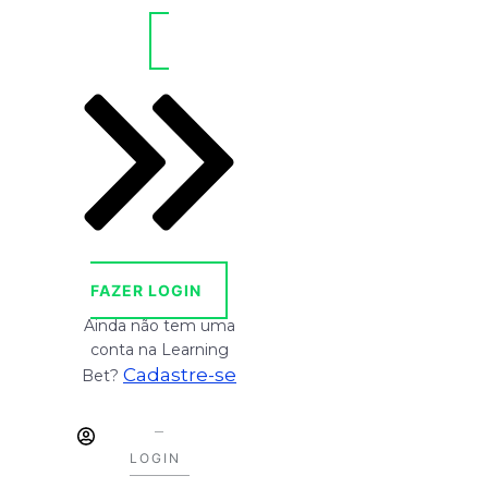
FAZER LOGIN
Ainda não tem uma
conta na Learning
Cadastre-se
Bet?
LOGIN